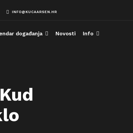
INFO@KUCAARSEN.HR
endar događanja
Novosti
Info
 Kud
klo