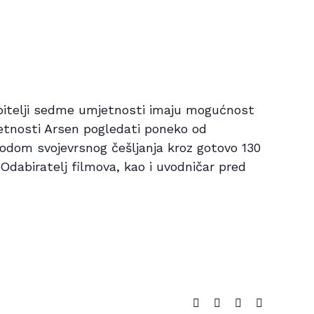
bitelji sedme umjetnosti imaju mogućnost
tnosti Arsen pogledati poneko od
todom svojevrsnog češljanja kroz gotovo 130
Odabiratelj filmova, kao i uvodničar pred
Facebook
Twitter
LinkedIn
Email: