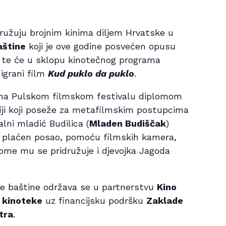
ružuju brojnim kinima diljem Hrvatske u
aštine
koji je ove godine posvećen opusu
te će u sklopu kinotečnog programa
igrani film
Kud puklo da puklo
.
 na Pulskom filmskom festivalu diplomom
fiji koji poseže za metafilmskim postupcima
lni mladić Budilica (
Mladen Budiščak
)
no plaćen posao, pomoću filmskih kamera,
 tome mu se pridružuje i djevojka Jagoda
e baštine održava se u partnerstvu
Kino
 kinoteke
uz financijsku podršku
Zaklade
tra
.