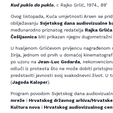
Kud puklo da puklo
, r. Rajko Grlić, 1974., 89’
Ovog listopada, Kuća umjetnosti Arsen se prid
obilježavanju
Svjetskog dana audiovizualne b
međunarodno priznatog redatelja
Rajka Grlića
Češljaonica
biti prikazan njegov dugometražni 
U hvaljenom Grlićevom prvijencu nagrađenom
žirija, jednom od prvih u domaćoj kinematogra
po uzoru na
Jean-Luc Godarda
, nekonvenciona
odluči iz protesta što ne može dobiti pristoj
predstaviti javnosti svoj svakodnevni život. U
(
Jagoda Kaloper
).
Program povodom Svjetskog dana audiovizualn
mreže
i
Hrvatskog državnog arhiva/Hrvatske
Kultura nova
i
Hrvatskog audiovizualnog cen