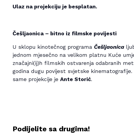
Ulaz na projekciju je besplatan.
Češljaonica – bitno iz filmske povijesti
U sklopu kinotečnog programa
Češljaonica
lju
jednom mjesečno na velikom platnu Kuće umje
značajni(ij)h filmskih ostvarenja odabranih me
godina dugu povijest svjetske kinematografije. 
same projekcije je
Ante Storić
.
Podijelite sa drugima!