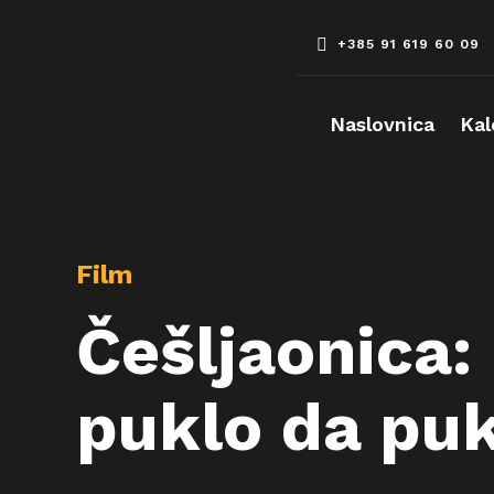
Skip
to
+385 91 619 60 09
content
Naslovnica
Kal
Film
Češljaonica:
puklo da pu