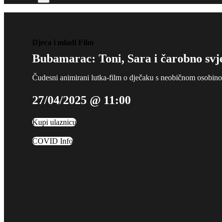
Djeca i mladi
Film
Bubamarac: Toni, Sara i čarobno svj
Čudesni animirani lutka-film o dječaku s neobičnom osobin
27/04/2025 @ 11:00
Kupi ulaznicu
COVID Info