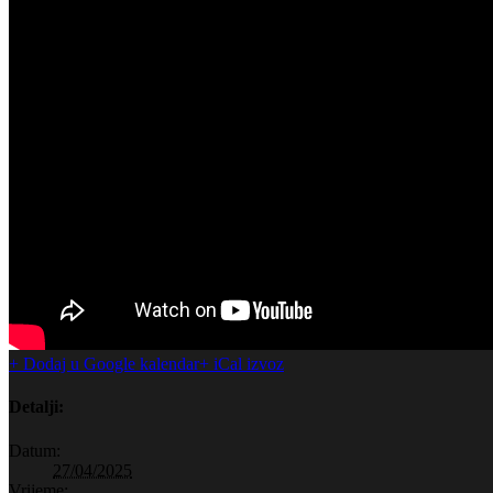
+ Dodaj u Google kalendar
+ iCal izvoz
Detalji:
Datum:
27/04/2025
Vrijeme: