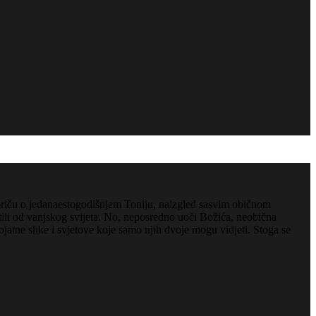
 priču o jedanaestogodišnjem Toniju, naizgled sasvim običnom
itili od vanjskog svijeta. No, neposredno uoči Božića, neobična
jatne slike i svjetove koje samo njih dvoje mogu vidjeti. Stoga se