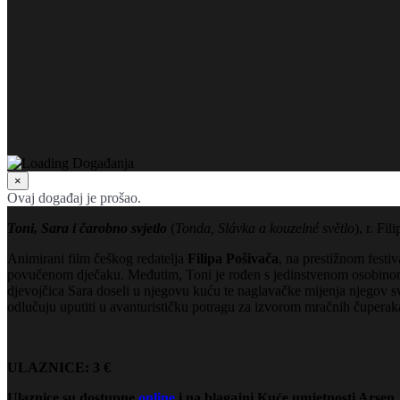
×
Ovaj događaj je prošao.
Toni, Sara i čarobno svjetlo
(
Tonda, Slávka a kouzelné světlo
), r. Fi
Animirani film češkog redatelja
Filipa Pošivača
, na prestižnom festi
povučenom dječaku. Međutim, Toni je rođen s jedinstvenom osobinom – o
djevojčica Sara doseli u njegovu kuću te naglavačke mijenja njegov svi
odlučuju uputiti u avanturističku potragu za izvorom mračnih čuperak
ULAZNICE:
3 €
Ulaznice su dostupne
online
i na blagajni Kuće umjetnosti Arsen.