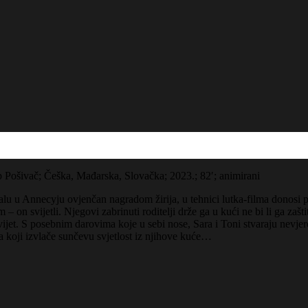
lip Pošivač; Češka, Mađarska, Slovačka; 2023.; 82′; animirani
valu u Annecyju ovjenčan nagradom žirija, u tehnici lutka-filma donosi
n svijetli. Njegovi zabrinuti roditelji drže ga u kući ne bi li ga zašt
jet. S posebnim darovima koje u sebi nose, Sara i Toni stvaraju nevjero
a koji izvlače sunčevu svjetlost iz njihove kuće…