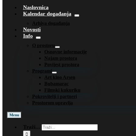
Naslovnica
Kalendar događanja
Arhiva događanja
Novosti
Info
O prostoru
Osnovne informacije
Najam prostora
Povijest prostora
Programi
Art kino Arsen
Bubamarac
Filmski kukuriku
Pokrovitelji i partneri
Prostorom upravlja
Menu
Traži...