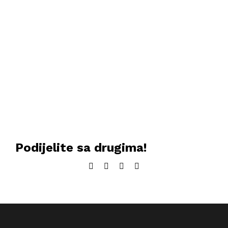
Podijelite sa drugima!
Facebook
Twitter
LinkedIn
Email: