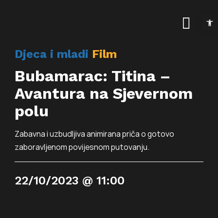
Skip
Open t
to
Togg
content
Navig
Djeca i mladi
Film
Naslovnica
Bubamarac: Titina –
Kalendar događanja
Avantura na Sjevernom
polu
Arhiva događanja
Novosti
Zabavna i uzbudljiva animirana priča o gotovo
Info
zaboravljenom povijesnom putovanju.
Traži...
O prostoru
22/10/2023 @ 11:00
Osnovne informac
Programi
Najam prostora
Art kino Arsen
Pokrovitelji i partne