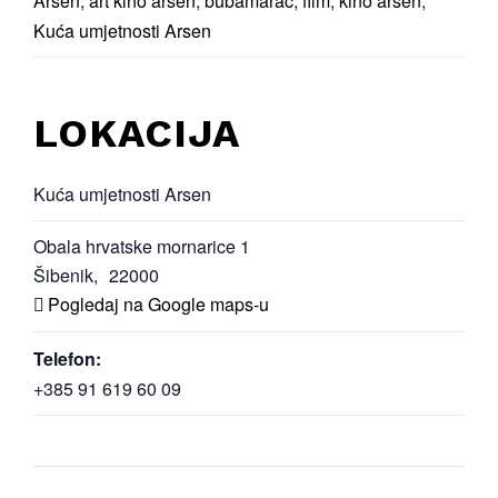
Arsen
,
art kino arsen
,
bubamarac
,
film
,
kino arsen
,
Kuća umjetnosti Arsen
LOKACIJA
Kuća umjetnosti Arsen
Obala hrvatske mornarice 1
Šibenik
,
22000
Pogledaj na Google maps-u
Telefon:
+385 91 619 60 09