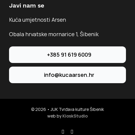
Javi nam se
Kuća umjetnosti Arsen
Obala hrvatske mornarice 1, Šibenik
+385 91 619 6009
info@kucaarsen.hr
© 2026 • JUK Tvrđava kulture Šibenik
web by
KioskStudio