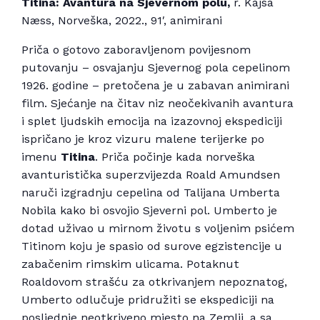
Titina: Avantura na Sjevernom polu,
r. Kajsa
Næss, Norveška, 2022., 91′, animirani
Priča o gotovo zaboravljenom povijesnom
putovanju – osvajanju Sjevernog pola cepelinom
1926. godine – pretočena je u zabavan animirani
film. Sjećanje na čitav niz neočekivanih avantura
i splet ljudskih emocija na izazovnoj ekspediciji
ispričano je kroz vizuru malene terijerke po
imenu
Titina
. Priča počinje kada norveška
avanturistička superzvijezda Roald Amundsen
naruči izgradnju cepelina od Talijana Umberta
Nobila kako bi osvojio Sjeverni pol. Umberto je
dotad uživao u mirnom životu s voljenim psićem
Titinom koju je spasio od surove egzistencije u
zabačenim rimskim ulicama. Potaknut
Roaldovom strašću za otkrivanjem nepoznatog,
Umberto odlučuje pridružiti se ekspediciji na
posljednje neotkriveno mjesto na Zemlji, a sa