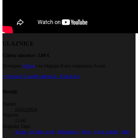
ULAZNICE
Cijena ulaznice: 3,00 €
Dostupne
online
i na blagajni Kuće umjetnosti Arsen.
+ Dodaj u Google kalendar
+ iCal izvoz
Detalji:
Datum:
18/02/2024
Vrijeme:
11:00
Događaj Tags:
Arsen
,
art kino arsen
,
bubamarac
,
djeca
,
djeca i mladi
,
film