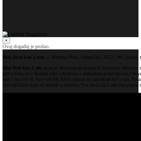
×
Ovaj događaj je prošao.
Moj život kao Lotta
, r. Martina Plura, Njemačka, 2022., 89′, igrani, t
Moj život kao Lotta
nova je ekranizacija knjige iz istoimene literarne 
jedva čeka prvi školski izlet i druženje s najboljom prijateljicom Che
tata! Uza sve to, novi učenik Rémi morao se zatreskati baš u nju. Stvari
djevojčicama koje su nestale u dinama. Sva sreća da Lotta ima pravu eki