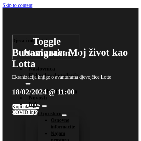
Skip to content
Toggle
Djeca i mladi
Film
Bubamarac: Moj život kao
Navigation
Lotta
Naslovnica
Kalendar događanja
Ekranizacija knjige o avanturama djevojčice Lotte
18/02/2024 @ 11:00
Arhiva događanja
Novosti
Info
Kupi ulaznicu
COVID Info
O prostoru
Osnovne
informacije
Najam
prostora