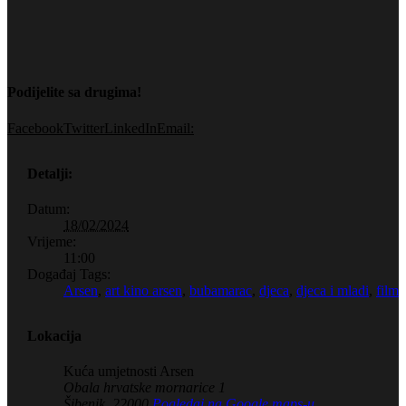
Podijelite sa drugima!
Facebook
Twitter
LinkedIn
Email:
Detalji:
Datum:
18/02/2024
Vrijeme:
11:00
Događaj Tags:
Arsen
,
art kino arsen
,
bubamarac
,
djeca
,
djeca i mladi
,
film
Lokacija
Kuća umjetnosti Arsen
Obala hrvatske mornarice 1
Šibenik
,
22000
Pogledaj na Google maps-u