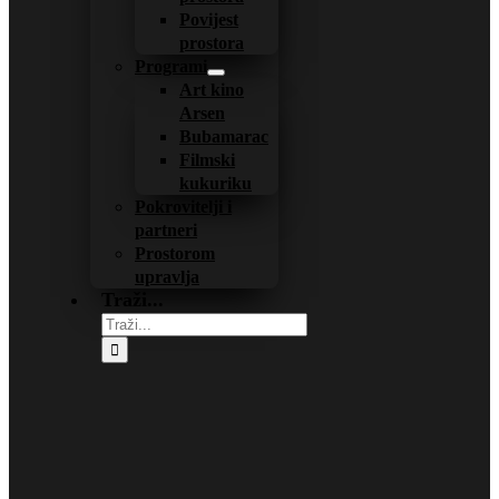
Povijest
prostora
Programi
Art kino
Arsen
Bubamarac
Filmski
kukuriku
Pokrovitelji i
partneri
Prostorom
upravlja
Traži...