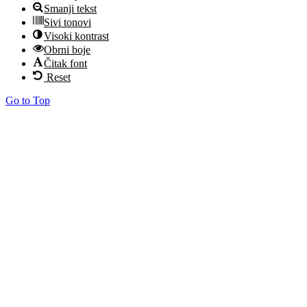
Smanji tekst
Sivi tonovi
Visoki kontrast
Obrni boje
Čitak font
Reset
Go to Top