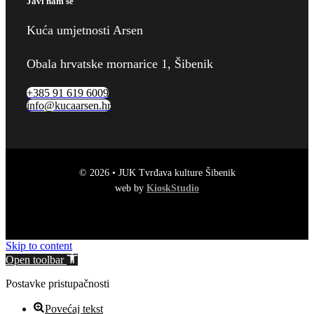
Javi nam se
Kuća umjetnosti Arsen
Obala hrvatske mornarice 1, Šibenik
+385 91 619 6009
info@kucaarsen.hr
© 2026 • JUK Tvrđava kulture Šibenik
web by
KioskStudio
Skip to content
Open toolbar
Postavke pristupačnosti
Povećaj tekst