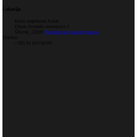
Lokacija
Kuća umjetnosti Arsen
Obala hrvatske mornarice 1
Šibenik
,
22000
Pogledaj na Google maps-u
Telefon:
+385 91 619 60 09