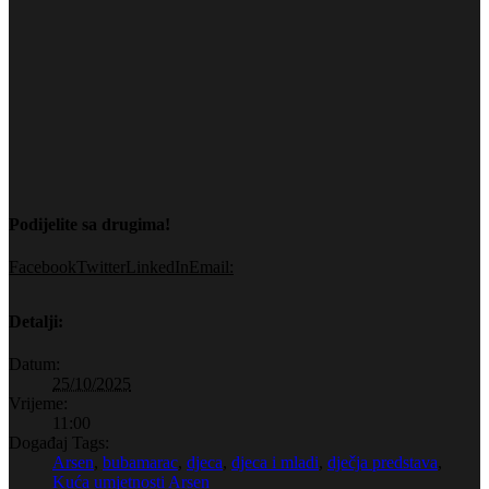
Podijelite sa drugima!
Facebook
Twitter
LinkedIn
Email:
Detalji:
Datum:
25/10/2025
Vrijeme:
11:00
Događaj Tags:
Arsen
,
bubamarac
,
djeca
,
djeca i mladi
,
dječja predstava
,
Kuća umjetnosti Arsen