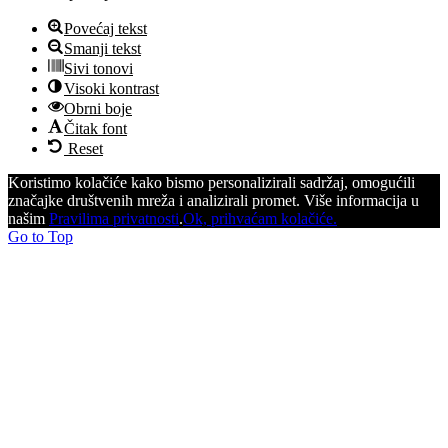
Povećaj tekst
Smanji tekst
Sivi tonovi
Visoki kontrast
Obrni boje
Čitak font
Reset
Koristimo kolačiće kako bismo personalizirali sadržaj, omogućili
značajke društvenih mreža i analizirali promet. Više informacija u
našim
Pravilima privatnosti
.
Ok, prihvaćam kolačiće.
Go to Top