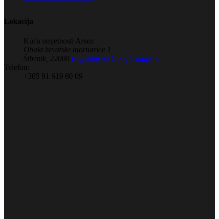
Lokacija
Kuća umjetnosti Arsen
Obala hrvatske mornarice 1
Šibenik
,
22000
Pogledaj na Google maps-u
Telefon:
+385 91 619 60 09