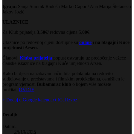
Igraju:
Sanja Sumrak Radoš i Marko Capor / Ana Marija Štefanec i
Jakov Jozić
ULAZNICE
Za Klub prijatelja
3,50€
/ redovna cijena 5
,00€
Ulaznice po redovnoj cijeni dostupne su
online
i
na blagajni Kuće
umjetnosti Arsen.
Članovi
Kluba prijatelja
popust ostvaruju uz predočenje važeće
članske iskaznice na blagajni Kuće umjetnosti Arsen.
Kako bi djeca na zabavan način bila potaknuta na redovito
sudjelovanje u predstavama i filmskim projekcijama, osmišljen je
program vjernosti
Bubamarac klub
o kojem više možete
pročitati
OVDJE
.
+ Dodaj u Google kalendar
+ iCal izvoz
Detalji:
Datum:
25/10/2025