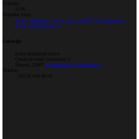
Vrijeme:
11:00
Događaj Tags:
Arsen
,
bubamarac
,
djeca
,
djeca i mladi
,
dječja predstava
,
Kuća umjetnosti Arsen
Lokacija
Kuća umjetnosti Arsen
Obala hrvatske mornarice 1
Šibenik
,
22000
Pogledaj na Google maps-u
Telefon:
+385 91 619 60 09