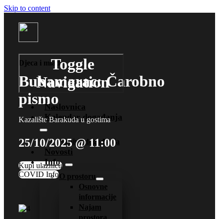
Skip to content
Toggle
Djeca i mladi
Bubamarac: Čarobno
Navigation
pismo
Naslovnica
Kalendar događanja
Kazalište Barakuda u gostima
25/10/2025 @ 11:00
Arhiva događanja
Novosti
Info
Kupi ulaznicu
COVID Info
O prostoru
Osnovne
informacije
Najam
prostora