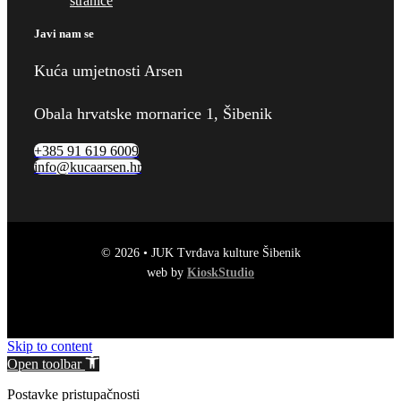
stranice
Javi nam se
Kuća umjetnosti Arsen
Obala hrvatske mornarice 1, Šibenik
+385 91 619 6009
info@kucaarsen.hr
© 2026 • JUK Tvrđava kulture Šibenik
web by
KioskStudio
Skip to content
Open toolbar
Postavke pristupačnosti