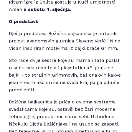
Ritam igre iz Splita gostuje u Kući umjetnosti
Arsen
u subotu 4. siječnja.
O predstavi:
Dječja predstava Božićna bajkaonica je autorski
projekt akademskih glumica Slavene Verić i Nine
Vidan inspiriran motivima iz bajki braće Grimm.
Što rade dvije sestre koje su mama i tata poslali
u sobu bez mobitela i playstationa? Igraju se
bajki! I to strašnih Grimmovih, baš onakvih kakve
jesu – osim ako im se ne sviđa kraj pa ga odluče
promijeniti.
Božićna bajkaonica je priča o dvjema sestrama
svađalicama koje su, ostavši bez čari moderne
tehnologije, prepuštene same sebi. Uzbuđene
iščekuju Djeda Božićnjaka i ne usude se zaspati.
Bez televizije, igrica i drugih ometala koje bi im