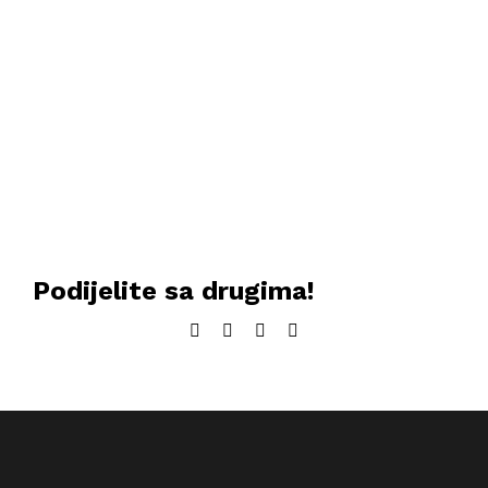
Podijelite sa drugima!
Facebook
Twitter
LinkedIn
Email: