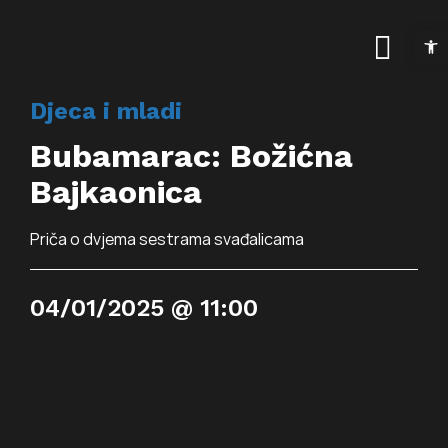
Skip
Open t
to
Togg
content
Navig
Djeca i mladi
Naslovnica
Bubamarac: Božićna
Kalendar događanja
Bajkaonica
Arhiva događanja
Novosti
Priča o dvjema sestrama svađalicama
Info
04/01/2025 @ 11:00
Traži...
O prostoru
Osnovne informac
Programi
Najam prostora
Art kino Arsen
Pokrovitelji i partne