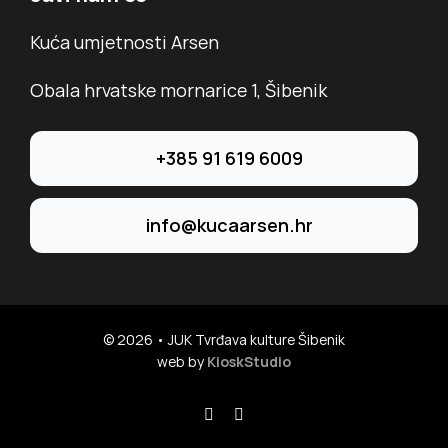
Kuća umjetnosti Arsen
Obala hrvatske mornarice 1, Šibenik
+385 91 619 6009
info@kucaarsen.hr
© 2026 • JUK Tvrđava kulture Šibenik
web by
KioskStudio