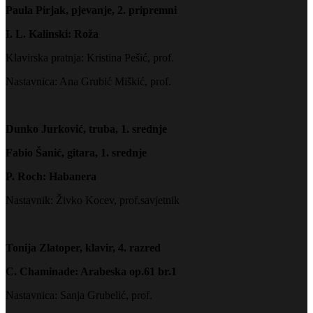
Paula Pirjak, pjevanje, 2. pripremni
I. L. Kalinski: Roža
Klavirska pratnja: Kristina Pešić, prof.
Nastavnica: Ana Grubić Miškić, prof.
Dunko Jurković, truba, 1. srednje
Fabio Šanić, gitara, 1. srednje
P. Roch: Habanera
Nastavnik: Živko Kocev, prof.savjetnik
Tonija Zlatoper, klavir, 4. razred
C. Chaminade: Arabeska op.61 br.1
Nastavnica: Sanja Grubelić, prof.