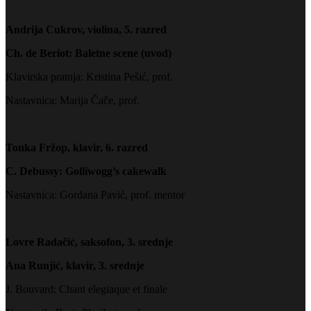
Andrija Cukrov, violina, 5. razred
Ch. de Beriot: Baletne scene (uvod)
Klavirska pratnja: Kristina Pešić, prof.
Nastavnica: Marija Čače, prof.
Tonka Fržop, klavir, 6. razred
C. Debussy: Golliwogg’s cakewalk
Nastavnica: Gordana Pavić, prof. mentor
Lovre Radačić, saksofon, 3. srednje
Ana Runjić, klavir, 3. srednje
J. Bouvard: Chant elegiaque et finale