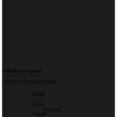
Podijelite sa drugima!
Facebook
Twitter
LinkedIn
Email:
Detalji:
Datum:
18/12/2023
Vrijeme: