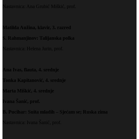
Nastavnica: Ana Grubić Miškić, prof.
Matilda Aužina, klavir, 3. razred
S. Rahmanjinov: Talijanska polka
Nastavnica: Helena Jurin, prof.
Ana Ivas, flauta, 4. srednje
Tonka Kapitanović, 4. srednje
Marta Miškić, 4. srednje
Ivana Šanić, prof.
B. Pucihar: Suita mladih – Sjećam se; Ruska zima
Nastavnica: Ivana Šanić, prof.