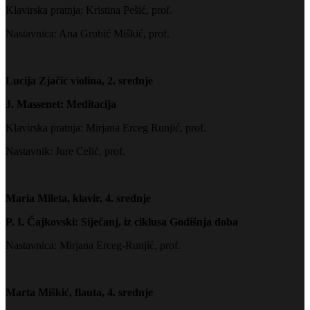
Klavirska pratnja: Kristina Pešić, prof.
Nastavnica: Ana Grubić Miškić, prof.
Lucija Zjačić violina, 2. srednje
J. Massenet: Meditacija
Klavirska pratnja: Mirjana Erceg Runjić, prof.
Nastavnik: Jure Celić, prof.
Maria Mileta, klavir, 4. srednje
P. I. Čajkovski: Siječanj, iz ciklusa Godišnja doba
Nastavnica: Mirjana Erceg-Runjić, prof.
Marta Miškić, flauta, 4. srednje