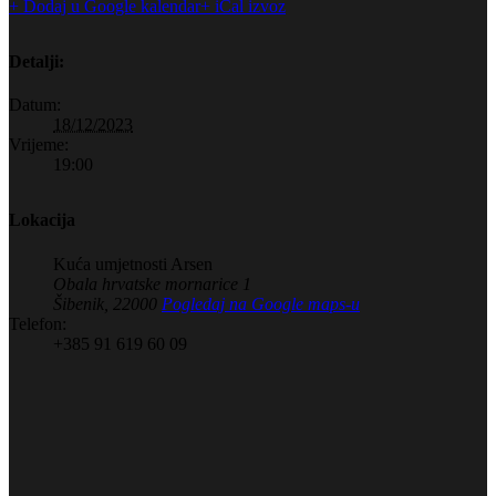
+ Dodaj u Google kalendar
+ iCal izvoz
Detalji:
Datum:
18/12/2023
Vrijeme:
19:00
Lokacija
Kuća umjetnosti Arsen
Obala hrvatske mornarice 1
Šibenik
,
22000
Pogledaj na Google maps-u
Telefon:
+385 91 619 60 09