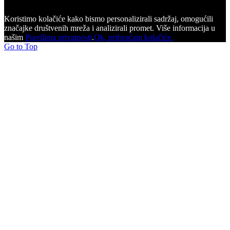
Koristimo kolačiće kako bismo personalizirali sadržaj, omogućili
značajke društvenih mreža i analizirali promet. Više informacija u
našim
Pravilima privatnosti
.
Ok, prihvaćam kolačiće.
Go to Top