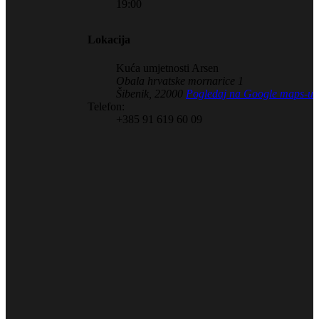
19:00
Lokacija
Kuća umjetnosti Arsen
Obala hrvatske mornarice 1
Šibenik
,
22000
Pogledaj na Google maps-u
Telefon:
+385 91 619 60 09