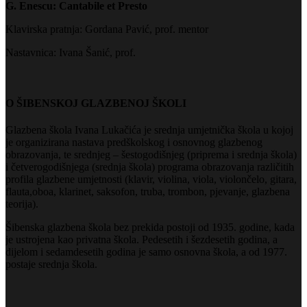
G. Enescu: Cantabile et Presto
Klavirska pratnja: Gordana Pavić, prof. mentor
Nastavnica: Ivana Šanić, prof.
O ŠIBENSKOJ GLAZBENOJ ŠKOLI
Glazbena škola Ivana Lukačića je srednja umjetnička škola u kojoj
je organizirana nastava predškolskog i osnovnog glazbenog
obrazovanja, te srednjeg – šestogodišnjeg (priprema i srednja škola)
i četverogodišnjega (srednja škola) programa obrazovanja različitih
profila glazbene umjetnosti (klavir, violina, viola, violončelo, gitara,
flauta,oboa, klarinet, saksofon, truba, trombon, pjevanje, glazbena
teorija).
Šibenska glazbena škola bez prekida postoji od 1935. godine, kada
je ustrojena kao privatna škola. Pedesetih i šezdesetih godina, a
dijelom i sedamdesetih godina je samo osnovna škola, a od 1977.
postaje srednja škola.