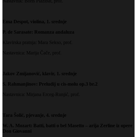
Nastavnik: Boris Plazibat, prof.
Ema Despot, violina, 1. srednje
P. de Sarasate: Romanza andaluza
Klavirska pratnja: Mara Sekso, prof.
Nastavnica: Marija Čače, prof.
Jakov Zmijanović, klavir, 1. srednje
S. Rahmanjinov: Preludij u cis-molu op.3 br.2
Nastavnica: Mirjana Erceg-Runjić, prof.
Tara Šolić, pjevanje, 4. srednje
W. A. Mozart: Batti, batti o bel Masetto – arija Zerline iz opere
Don Giovanni