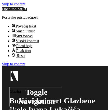
Skip to content
Open toolbar
Postavke pristupačnosti
Povećaj tekst
Smanji tekst
Sivi tonovi
Visoki kontrast
Obrni boje
Čitak font
Reset
Skip to content
Toggle
Glazba
Božićni koncert Glazbene
Navigation
škole Ivana Lukačića