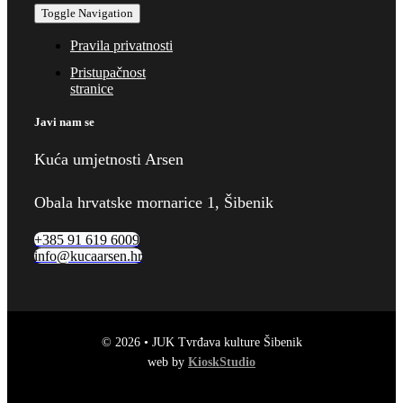
Toggle Navigation
Pravila privatnosti
Pristupačnost
stranice
Javi nam se
Kuća umjetnosti Arsen
Obala hrvatske mornarice 1, Šibenik
+385 91 619 6009
info@kucaarsen.hr
© 2026 • JUK Tvrđava kulture Šibenik
web by
KioskStudio