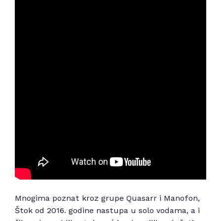
Mnogima poznat kroz grupe Quasarr i Manofon,
Štok od 2016. godine nastupa u solo vodama, a i