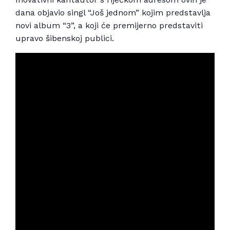
dana objavio singl “Još jednom” kojim predstavlja
novi album “3”, a koji će premijerno predstaviti
upravo šibenskoj publici.