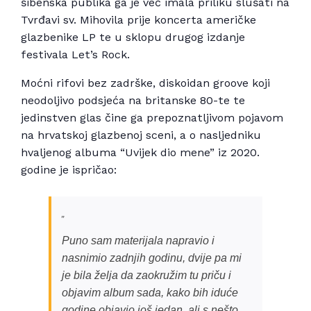
šibenska publika ga je već imala priliku slušati na
Tvrđavi sv. Mihovila prije koncerta američke
glazbenike LP te u sklopu drugog izdanje
festivala Let’s Rock.
Moćni rifovi bez zadrške, diskoidan groove koji
neodoljivo podsjeća na britanske 80-te te
jedinstven glas čine ga prepoznatljivom pojavom
na hrvatskoj glazbenoj sceni, a o nasljedniku
hvaljenog albuma “Uvijek dio mene” iz 2020.
godine je ispričao:
Puno sam materijala napravio i
nasnimio zadnjih godinu, dvije pa mi
je bila želja da zaokružim tu priču i
objavim album sada, kako bih iduće
godine objavio još jedan, ali s nešto