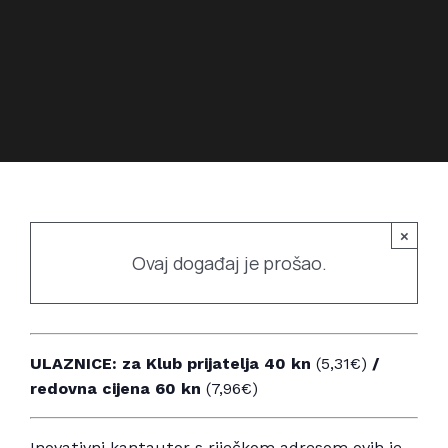
Povijest prostora
Bubamarac
Prostorom upravlja
Filmski kukuriku
×
Ovaj događaj je prošao.
ULAZNICE:
za Klub prijatelja 40 kn
(5,31€)
/
redovna cijena 60 kn
(7,96€)
Inovativni kantautor s riječkom adresom ovih je