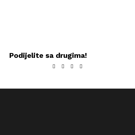
Podijelite sa drugima!
Facebook
Twitter
LinkedIn
Email: