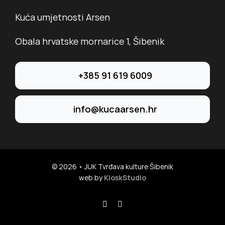
Kuća umjetnosti Arsen
Obala hrvatske mornarice 1, Šibenik
+385 91 619 6009
info@kucaarsen.hr
© 2026 • JUK Tvrđava kulture Šibenik
web by
KioskStudio