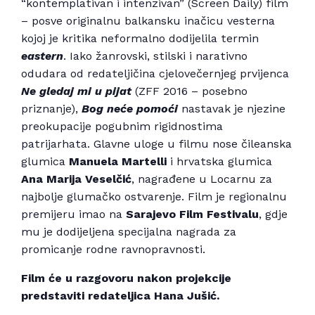
“kontemplativan i intenzivan” (Screen Daily) film
– posve originalnu balkansku inačicu vesterna
kojoj je kritika neformalno dodijelila termin
eastern
. Iako žanrovski, stilski i narativno
odudara od redateljičina cjelovečernjeg prvijenca
Ne gledaj mi u pijat
(ZFF 2016 – posebno
priznanje),
Bog neće pomoći
nastavak je njezine
preokupacije pogubnim rigidnostima
patrijarhata. Glavne uloge u filmu nose čileanska
glumica
Manuela Martelli
i hrvatska glumica
Ana Marija Veselčić
, nagrađene u Locarnu za
najbolje glumačko ostvarenje. Film je regionalnu
premijeru imao na
Sarajevo Film Festivalu
, gdje
mu je dodijeljena specijalna nagrada za
promicanje rodne ravnopravnosti.
Film će u razgovoru nakon projekcije
predstaviti redateljica Hana Jušić.