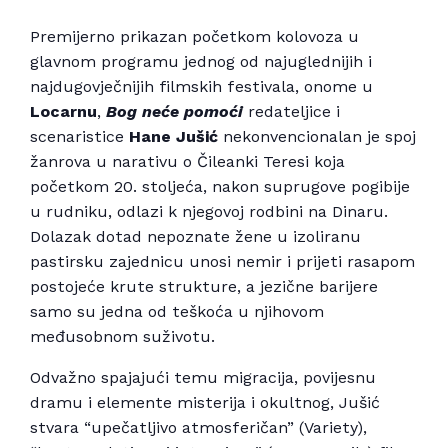
Premijerno prikazan početkom kolovoza u
glavnom programu jednog od najuglednijih i
najdugovječnijih filmskih festivala, onome u
Locarnu
,
Bog neće pomoći
redateljice i
scenaristice
Hane Jušić
nekonvencionalan je spoj
žanrova u narativu o Čileanki Teresi koja
početkom 20. stoljeća, nakon suprugove pogibije
u rudniku, odlazi k njegovoj rodbini na Dinaru.
Dolazak dotad nepoznate žene u izoliranu
pastirsku zajednicu unosi nemir i prijeti rasapom
postojeće krute strukture, a jezične barijere
samo su jedna od teškoća u njihovom
međusobnom suživotu.
Odvažno spajajući temu migracija, povijesnu
dramu i elemente misterija i okultnog, Jušić
stvara “upečatljivo atmosferičan” (Variety),