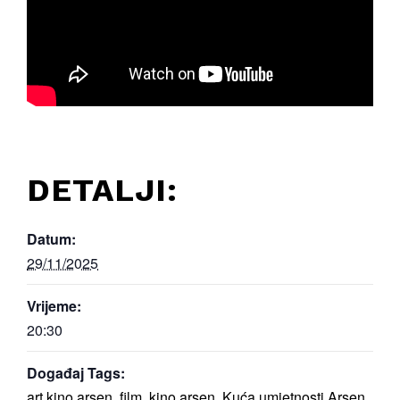
DETALJI:
Datum:
29/11/2025
Vrijeme:
20:30
Događaj Tags:
art kino arsen
,
film
,
kino arsen
,
Kuća umjetnosti Arsen