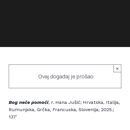
Povijest prostora
Bubamarac
Prostorom upravlja
Filmski kukuriku
×
Ovaj događaj je prošao.
Bog neće pomoći
, r. Hana Jušić; Hrvatska, Italija,
Rumunjska, Grčka, Francuska, Slovenija; 2025.;
137′