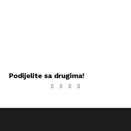
Podijelite sa drugima!
Facebook
Twitter
LinkedIn
Email: