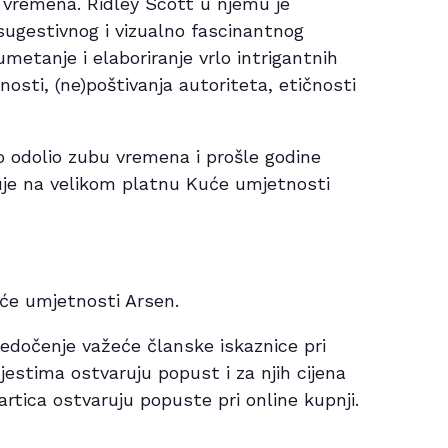
ih vremena. Ridley Scott u njemu je
sugestivnog i vizualno fascinantnog
umetanje i elaboriranje vrlo intrigantnih
osti, (ne)poštivanja autoriteta, etičnosti
o odolio zubu vremena i prošle godine
ekuje na velikom platnu Kuće umjetnosti
Kuće umjetnosti Arsen.
edočenje važeće članske iskaznice pri
jestima ostvaruju popust i za njih cijena
artica ostvaruju popuste pri online kupnji.