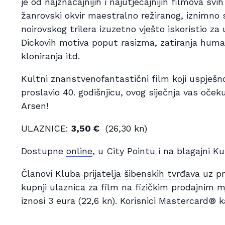
je od najznačajnijih i najutjecajnijih filmova sv
žanrovski okvir maestralno režiranog, iznimno 
noirovskog trilera izuzetno vješto iskoristio za 
Dickovih motiva poput rasizma, zatiranja human
kloniranja itd.
Kultni znanstvenofantastični film koji uspješn
proslavio 40. godišnjicu, ovog siječnja vas oč
Arsen!
ULAZNICE:
3,50 €
(26,30 kn)
Dostupne
online
, u City Pointu i na blagajni 
Članovi
Kluba prijatelja šibenskih tvrđava
uz pr
kupnji ulaznica za film na fizičkim prodajnim m
iznosi 3 eura (22,6 kn). Korisnici Mastercard® k