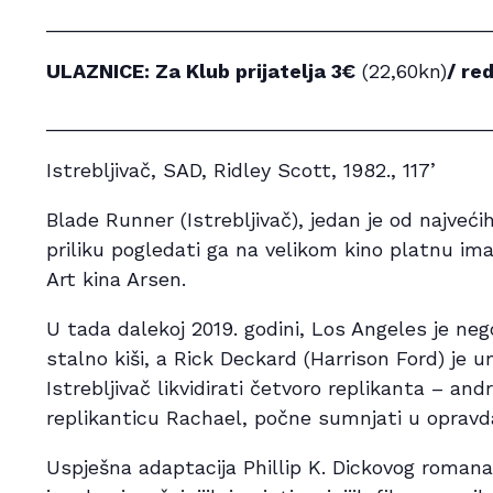
________________________________________
ULAZNICE: Za Klub prijatelja 3
€
(22,60kn)
/ re
________________________________________
Istrebljivač, SAD, Ridley Scott, 1982., 117’
Blade Runner (Istrebljivač), jedan je od najveć
priliku pogledati ga na velikom kino platnu i
Art kina Arsen.
U tada dalekoj 2019. godini, Los Angeles je ne
stalno kiši, a Rick Deckard (Harrison Ford) je u
Istrebljivač likvidirati četvoro replikanta – and
replikanticu Rachael, počne sumnjati u opravda
Uspješna adaptacija Phillip K. Dickovog romana 