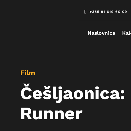
Skip
to
+385 91 619 60 09
content
Naslovnica
Kal
Film
Češljaonica:
Runner