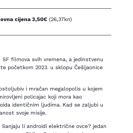
__________________________________________
dovna cijena 3,50
€
(26,37kn)
___________________________________________
ih SF filmova svih vremena, a jedinstvenu
mate početkom 2023. u sklopu Češljaonice
gostoljubiv i mračan megalopolis u kojem
mirovljeni policajac koji mora kao
roida identičnim ljudima. Kad se zaljubi u
nost svoje misije.
Sanjaju li androidi električne ovce? jedan