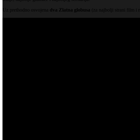
Uz prethodno osvojena
dva Zlatna globusa
(za najbolji strani film i 