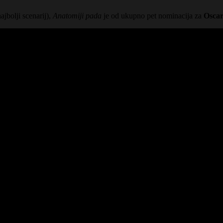
najbolji scenarij),
Anatomiji pada
je od ukupno pet nominacija za
Osca