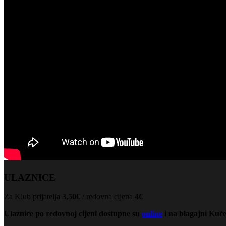
ULAZNICE
Za Klub prijatelja
3,50€
/ redovna cijena
4€
Ulaznice po redovnoj cijeni dostupne su
online
i na blagajni Kuće