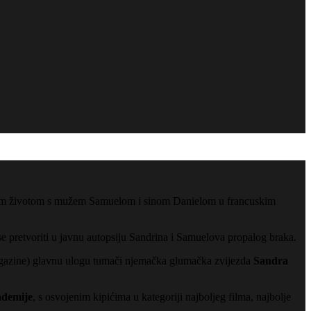
vučenim životom s mužem Samuelom i sinom Danielom u francuskim
 pretvoriti u javnu autopsiju Sandrina i Samuelova propalog braka.
Magazine) glavnu ulogu tumači njemačka glumačka zvijezda
Sandra
ademije
, s
osvojenim kipićima u
kategoriji najboljeg filma, najbolje