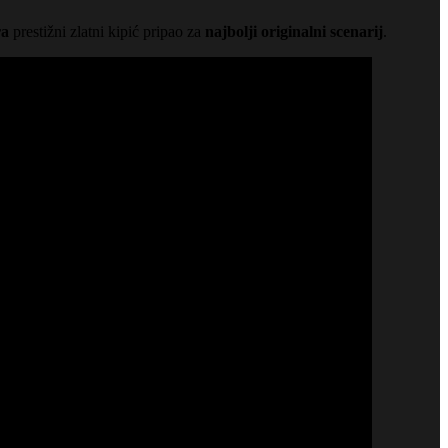
ra
prestižni zlatni kipić pripao za
najbolji originalni scenarij
.