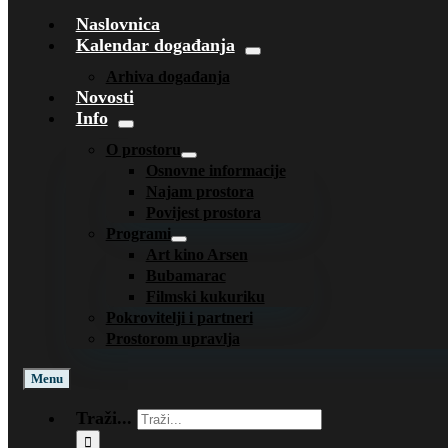
Naslovnica
Kalendar događanja
Arhiva događanja
Novosti
Info
O prostoru
Osnovne informacije
Najam prostora
Povijest prostora
Programi
Art kino Arsen
Bubamarac
Filmski kukuriku
Pokrovitelji i partneri
Prostorom upravlja
Menu
Traži...