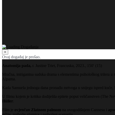
×
Ovaj događaj je prošao.
Anatomija pada,
r. Justine Triet, Francuska, 2023., 150′ (15)
Mračna, intrigantna sudska drama s elementima psihološkog trilera u
Alpama.
Kada Samuela jednoga dana pronađu mrtvoga u snijegu ispred kuće, Sa
U filmu kojem je kritika dodijelila epitete poput veličanstven (The
Hüller
.
Film je
ovjenčan Zlatnom palmom
na ovogodišnjem Cannesu i
aps
režije,
najbolje glumice i
najboljeg scenarij
a
.