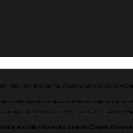
 režiji Justine Triet prati njemačku spisateljicu Sandru koja živi po
ndra postaje glavna osumnjičenica. Suđenje koje slijedi postupno će se
 New Yorker), električan (The Guardian) i elegantno konstruiran (Time 
olutni je
pobjednik nedavne dodjele
nagrad
a
Europske filmske ak