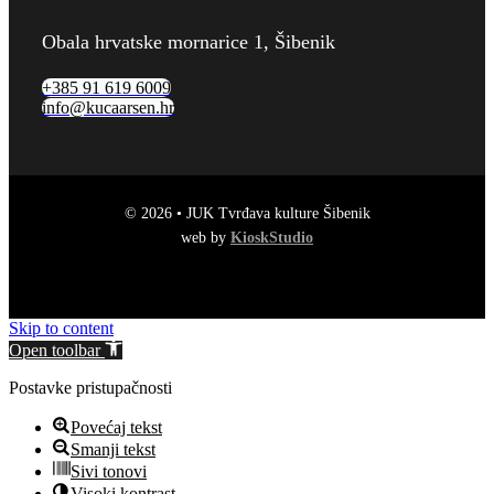
Obala hrvatske mornarice 1, Šibenik
+385 91 619 6009
info@kucaarsen.hr
© 2026 • JUK Tvrđava kulture Šibenik
web by
KioskStudio
Skip to content
Open toolbar
Postavke pristupačnosti
Povećaj tekst
Smanji tekst
Sivi tonovi
Visoki kontrast