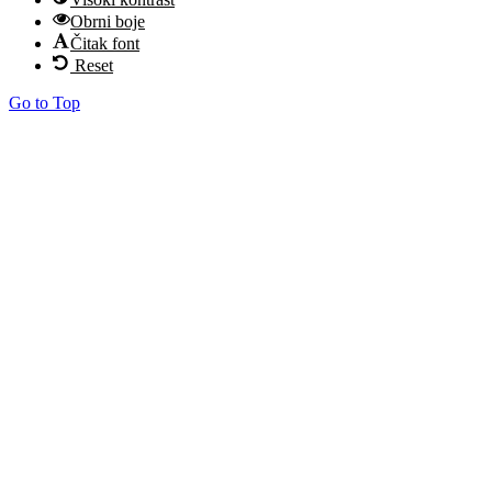
Obrni boje
Čitak font
Reset
Go to Top