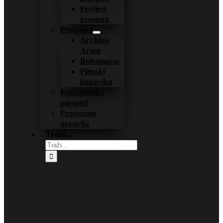
Povijest
prostora
Programi
Art kino
Arsen
Bubamarac
Filmski
kukuriku
Pokrovitelji i
partneri
Prostorom
upravlja
Traži...