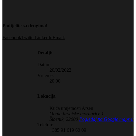
Podijelite sa drugima!
Facebook
Twitter
LinkedIn
Email:
Detalji:
Datum:
20/02/2022
Vrijeme:
20:00
Lokacija
Kuća umjetnosti Arsen
Obala hrvatske mornarice 1
Šibenik
,
22000
Pogledaj na Google maps-u
Telefon:
+385 91 619 60 09