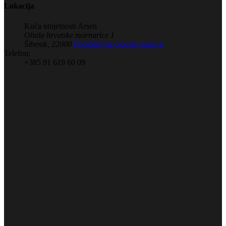
Lokacija
Kuća umjetnosti Arsen
Obala hrvatske mornarice 1
Šibenik
,
22000
Pogledaj na Google maps-u
Telefon:
+385 91 619 60 09