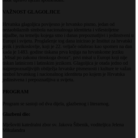
VAŽNOST GLAGOLJICE
Hrvatska glagoljica povijesno je hrvatsko pismo, jedan od
nezaobilaznih simbola nacionalnoga identiteta i višestoljetne
uljudbe, na temelju kojega smo i danas prepoznatljivi i jedinstveni u
Europi i svijetu. Proglašenje tog dana inicirao je Institut za hrvatski
jezik i jezikoslovlje, koji je 22. veljače odabrao kao spomen na dan
kada je 1483. godine tiskana prva knjiga na hrvatskome jeziku
„Misal po zakonu rimskoga dvora“, prvi misal u Europi koji nije
tiskan latinicom i latinskim jezikom. Glagoljica je otada jedno od
najprepoznatljivijih obilježja hrvatske pismenosti i kulture te važan
simbol hrvatskog i nacionalnog identiteta po kojem je Hrvatska
jedinstvena i prepoznatljiva u svijetu.
PROGRAM
Program se sastoji od dva dijela, glazbenog i literarnog.
Glazbeni dio:
Mješoviti katedralni zbor sv. Jakova Šibenik, voditeljica Jelena
Mikulandra