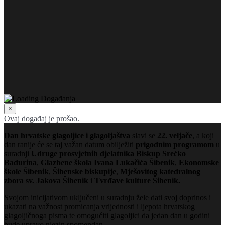
×
Ovaj događaj je prošao.
Dan hrvatske glagoljice i glagoljaštva
slavi se
22. veljače
, a koji
dan ranije će se taj važan datum obilježiti
prigodnim programom
u
suradnji
Udruge prosvjetnih djelatnika Biskup Srećko
Badurina
,
Glazbene škola Ivana Lukačića Šibenik
,
Ekonomske
škole Šibenik
,
Šibenske biskupije
,
Mješovitog katedralnog
zbora sv. Jakova Šibenik
i
Tvrđave kulture Šibenik.
Svojom inicijativom uključeni u suradnju žele dati svoj doprinos i
ukazati na važnost promicanja vrijednosti i ljepota hrvatskog
glagoljičnoga pisma te omogućiti glagoljici da jedan dan u godini
bude upravo njezin spomendan.