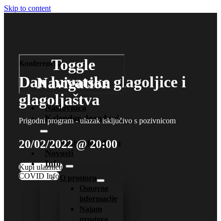
Skip to content
Toggle
Konferencija
Dan hrvatske glagoljice i
Navigation
glagoljaštva
Naslovnica
Kalendar događanja
Prigodni program - ulazak isključivo s pozivnicom
20/02/2022 @ 20:00
Arhiva događanja
Novosti
Info
Kupi ulaznicu
COVID Info
O prostoru
Osnovne
informacije
Najam
prostora