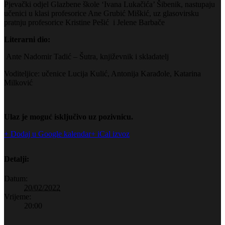
Pjevački odjel Glazbene škole ‘Ivana Lukačića’ Šibenik, nastupaju
učenici u klasi profesorice Ane Grubić Miškić,
uz glasovirsku
pratnju profesorice Kristine Pešić i Jelene Barbače
Literarni dio:
Ante Nadomir Tadić – Šutra, književnik i skladatelj
Voditeljice: učenice Lucija Kulić, Antonija Karađole, Katarina
Milković
Ulaz je moguć isključivo uz pozivnicu.
+ Dodaj u Google kalendar
+ iCal izvoz
Detalji:
Datum:
20/02/2022
Vrijeme:
20:00